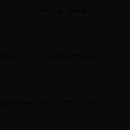
ド例・ベストプラクティスを含む技術調査ドキュメントを作成
試行錯誤プロセスやインサイトを構造化して要約する
らgit commitまでを一貫してアシストするスキル