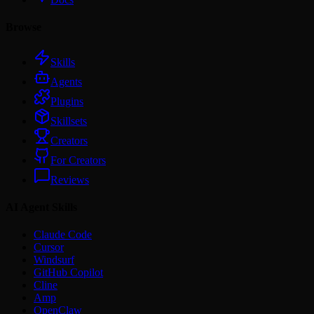
Browse
Skills
Agents
Plugins
Skillsets
Creators
For Creators
Reviews
AI Agent Skills
Claude Code
Cursor
Windsurf
GitHub Copilot
Cline
Amp
OpenClaw