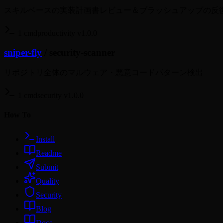
スキルベースの実装計画書レビュー＆ブラッシュアップの反
1 cmd
productivity
v1.0.0
sniper-fly
/
security-scanner
リポジトリ全体のマルウェア・悪意コードパターン検出
1 cmd
security
v1.0.0
How To
Install
Readme
Submit
Quality
Security
Blog
Docs