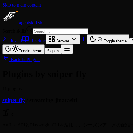
Skip to main content
agentskill.sh
Search skills
⌘
K
Install
Readme
Browse
Toggle theme
Toggle theme
Sign in
Back to Plugins
Plugins by sniper-fly
11 plugins
sniper-fly
/
streaming-jinarashi
3
AniList APIとPlaywright CLIを活用し、シーズン