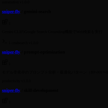
automation
v1.0.0
sniper-fly
/
gemini-search
1
Gemini CLIのGoogle Search Grounding機能でWeb検索を実行
1 cmd
search
v1.0.0
sniper-fly
/
prompt-optimization
1
モデル非依存のプロンプト分析・最適化パターン（BP-001〜BP
productivity
v1.0.0
sniper-fly
/
skill-development
1