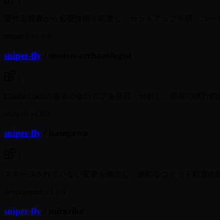
1
要件定義書から必要技術を調査し、セットアップ手順・コー
research
v1.0.0
sniper-fly
/
session-archaeologist
1
Claude Codeの過去の会話ログを発掘・分析し、開発の
analysis
v1.0.0
sniper-fly
/
hasegawa
1
ステージされていない変更を検出し、適切なコミット粒度の提案か
development
v1.0.0
sniper-fly
/
mirariko