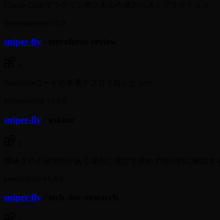
Claude Codeプラグイン用スキル作成のベストプラクティス
development
v1.0.0
sniper-fly
/
terraform-review
1
Terraformコードの本番デプロイ前レビュー
infrastructure
v1.0.0
sniper-fly
/
askme
1
曖昧さや不確実性がある場合に仮定で進めず明示的に確認す
productivity
v1.0.0
sniper-fly
/
tech-doc-research