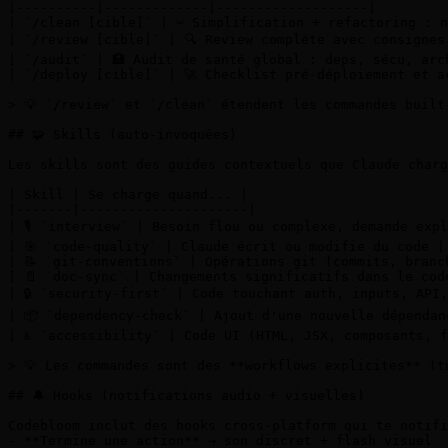
|----------|-------------|-------------------|

| `/clean [cible]` | ✂️ Simplification + refactoring : 
| `/review [cible]` | 🔍 Review complète avec consignes
| `/audit` | 🏥 Audit de santé global : deps, sécu, arc
| `/deploy [cible]` | 🚀 Checklist pré-déploiement et ac
> 💡 `/review` et `/clean` étendent les commandes built
## 🧩 Skills (auto-invoquées)

Les skills sont des guides contextuels que Claude charg
| Skill | Se charge quand... |

|-------|---------------------|

| 🎙️ `interview` | Besoin flou ou complexe, demande expl
| 🎯 `code-quality` | Claude écrit ou modifie du code |

| 📝 `git-conventions` | Opérations git (commits, branch
| 📄 `doc-sync` | Changements significatifs dans le code
| 🔒 `security-first` | Code touchant auth, inputs, API,
| 📦 `dependency-check` | Ajout d'une nouvelle dépendanc
| ♿ `accessibility` | Code UI (HTML, JSX, composants, f
> 💡 Les commandes sont des **workflows explicites** (t
## 🔔 Hooks (notifications audio + visuelles)

Codebloom inclut des hooks cross-platform qui te notifi
- **Termine une action** → son discret + flash visuel
