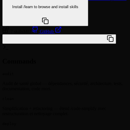
Install
/learn
to browse and install skills
npx @agentskill.sh/cli@latest setup
7 skills
MIT
GitHub
/plugin marketplace add vendeesign/codebloom
Commands
audit
Audit de santé global — dépendances, sécurité, architecture, tests,
documentation, code mort.
clean
Simplification + refactoring — étend /code-simplify avec
restructuration et nettoyage complet.
deploy