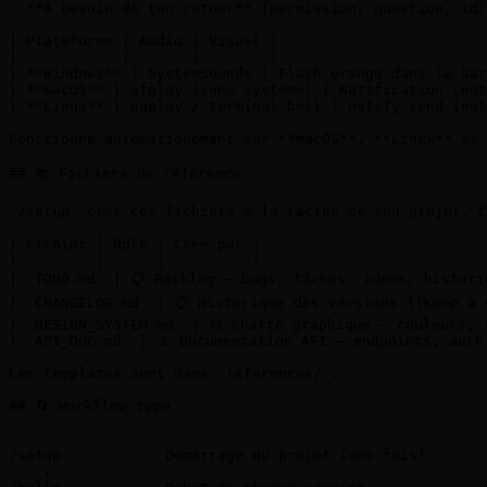
- **A besoin de ton retour** (permission, question, idl
| Plateforme | Audio | Visuel |

|------------|-------|--------|

| **Windows** | SystemSounds | Flash orange dans la bar
| **macOS** | afplay (sons système) | Notification cent
| **Linux** | paplay / terminal bell | notify-send (not
Fonctionne automatiquement sur **macOS**, **Linux** et 
## 📚 Fichiers de référence

`/setup` crée ces fichiers à la racine de ton projet. C
| Fichier | Rôle | Créé par |

|---------|------|----------|

| `TODO.md` | 📋 Backlog — bugs, tâches, idées, histori
| `CHANGELOG.md` | 📋 Historique des versions ([Keep a 
| `DESIGN_SYSTEM.md` | 🎨 Charte graphique — couleurs, 
| `API_DOC.md` | 📡 Documentation API — endpoints, auth
Les templates sont dans `references/`.

## 🔄 Workflow type

```

/setup          ← Démarrage du projet (une fois)

    ↓
