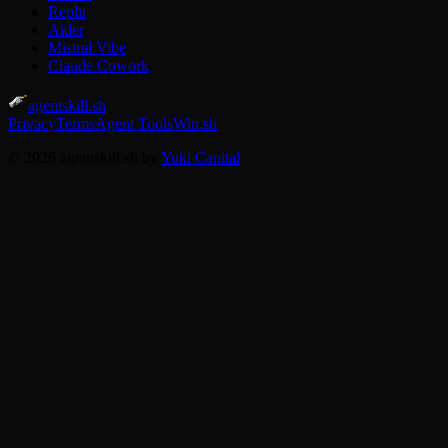
Replit
Aider
Mistral Vibe
Claude Cowork
agentskill.sh
Privacy
Terms
Agent Tools
Win.sh
© 2026 agentskill.sh by
Yuki Capital