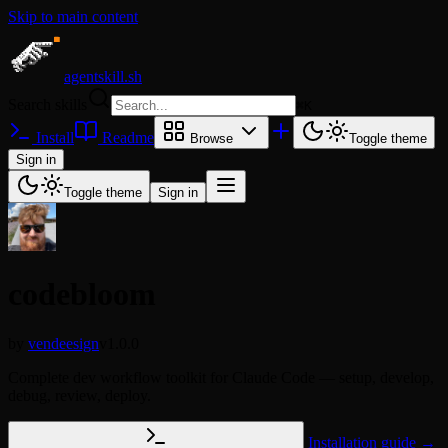
Skip to main content
agentskill.sh
Search skills
⌘
K
Install
Readme
Browse
Toggle theme
Sign in
Toggle theme
Sign in
codebloom
by
vendeesign
v1.0.0
Complete dev workflow toolkit for Claude Code — setup, develop,
debug, review, deploy.
Installation guide →