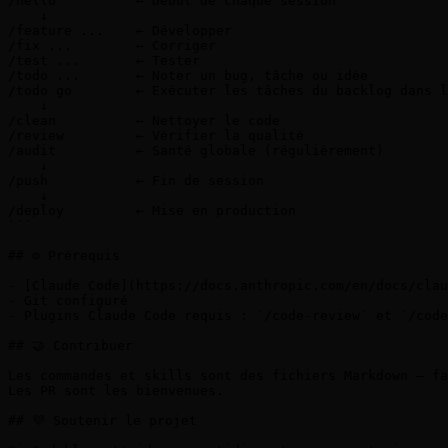
/hello          ← Début de chaque session

    ↓

/feature ...    ← Développer

/fix ...        ← Corriger

/test ...       ← Tester

/todo ...       ← Noter un bug, tâche ou idée

/todo go        ← Exécuter les tâches du backlog dans l
    ↓

/clean          ← Nettoyer le code

/review         ← Vérifier la qualité

/audit          ← Santé globale (régulièrement)

    ↓

/push           ← Fin de session

    ↓

/deploy         ← Mise en production

```

## ⚙️ Prérequis

- [Claude Code](https://docs.anthropic.com/en/docs/clau
- Git configuré

- Plugins Claude Code requis : `/code-review` et `/code
## 🤝 Contribuer

Les commandes et skills sont des fichiers Markdown — fa
Les PR sont les bienvenues.

## 💜 Soutenir le projet
