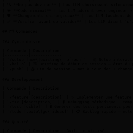
| 🔍 **Ne pas deviner** | Les LLM choisissent silencieu
| 🎯 **Code minimal** | Les LLM adorent over-engineer →
| 🛡️ **Changements chirurgicaux** | Les LLM touchent du
| ✅ **Vérifier avant de valider** | Les LLM disent "c'e
## 🗂️ Commandes

### Cycle de vie

| Commande | Description |

|----------|-------------|

| `/setup [new\|existing\|refresh]` | 🚀 Setup interact
| `/hello` | 👋 Briefing de début de session — état du 
| `/push` | 📤 Fin de session — met à jour doc + change
### Développement

| Commande | Description |

|----------|-------------|

| `/feature [description]` | ✨ Implémenter une feature 
| `/fix [description]` | 🐛 Debugging méthodique : comp
| `/test [cible]` | 🧪 Générer des tests pertinents pour
| `/todo [texte\|go\|ideas]` | 📋 Backlog rapide — note
### Qualité

| Commande | Description | Built-in utilisé |
