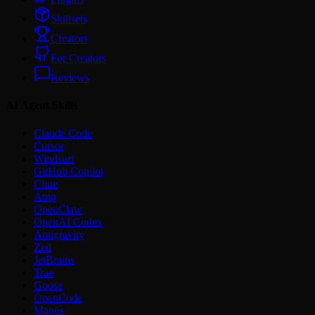
Skillsets
Creators
For Creators
Reviews
AI Agent Skills
Claude Code
Cursor
Windsurf
GitHub Copilot
Cline
Amp
OpenClaw
OpenAI Codex
Antigravity
Zed
JetBrains
Trae
Goose
OpenCode
Manus