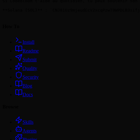
Si Codebloom t'aide au quotidien, tu peux soutenir son 
**Solana (SOL)** : `CNJ81Uz9mjeudEcV2xcqPzwT9WPDLB3sifj
How To
Install
Readme
Submit
Quality
Security
Blog
Docs
Browse
Skills
Agents
Plugins