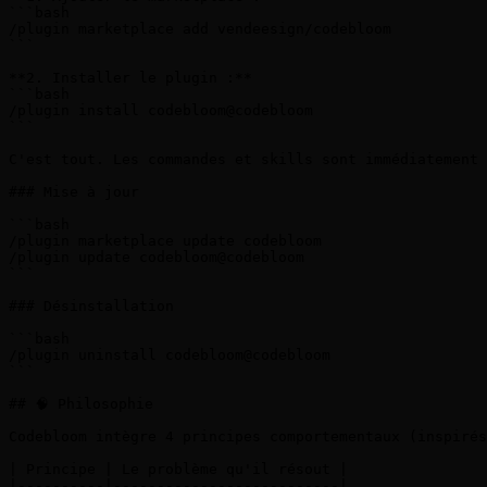
```bash

/plugin marketplace add vendeesign/codebloom

```

**2. Installer le plugin :**

```bash

/plugin install codebloom@codebloom

```

C'est tout. Les commandes et skills sont immédiatement 
### Mise à jour

```bash

/plugin marketplace update codebloom

/plugin update codebloom@codebloom

```

### Désinstallation

```bash

/plugin uninstall codebloom@codebloom

```

## 🧠 Philosophie

Codebloom intègre 4 principes comportementaux (inspirés
| Principe | Le problème qu'il résout |

|----------|--------------------------|
