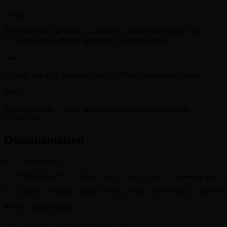
setup
Setup interactif de projet — nouveau, existant ou refresh. Crée
CLAUDE.md, settings, .gitignore, CHANGELOG.
test
Générer des tests pertinents pour un fichier, module ou feature.
todo
Backlog rapide — noter, afficher ou exécuter les tâches du
TODO.md.
Documentation
# 🌸 Codebloom

> **Codebloom** — Parce qu'un bon projet commence par u
Un plugin [Claude Code](https://docs.anthropic.com/en/d
## 📦 Installation

**1. Ajouter le marketplace :**
